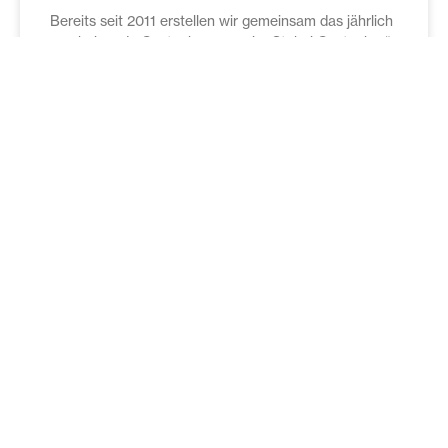
Bereits seit 2011 erstellen wir gemeinsam das jährlich
erscheinende Gastgebermagazin „Stubai Gastgeber“
der Region.
WEITERLESEN »