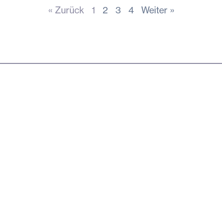
« Zurück
1
2
3
4
Weiter »
R Software
Über digiAIR
digiAIR
Blog
ebermagazine
Kundenstories
-Guides
Kontakt
verwaltung und POI's
makrohaus Agentur
ngpages
Team
hkatalog
Partner