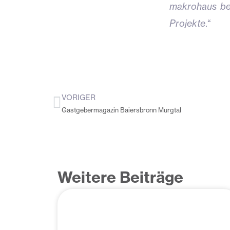
makrohaus ber
Projekte
.“
VORIGER
Zurück
Gastgebermagazin Baiersbronn Murgtal
Weitere Beiträge