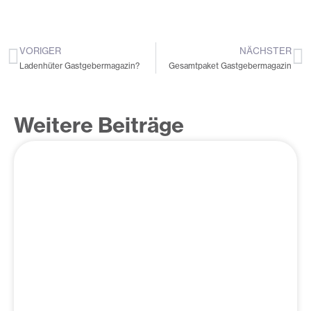
VORIGER
NÄCHSTER
Zurück
N
Ladenhüter Gastgebermagazin?
Gesamtpaket Gastgebermagazin
Weitere Beiträge
Seite
Seite
Seite
Seite
Seite