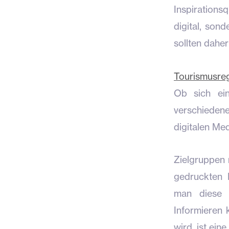
Inspirations
digital, son
sollten dahe
Tourismusre
Ob sich ein
verschiedene
digitalen Me
Zielgruppen m
gedruckten 
man diese 
Informieren 
wird, ist ein