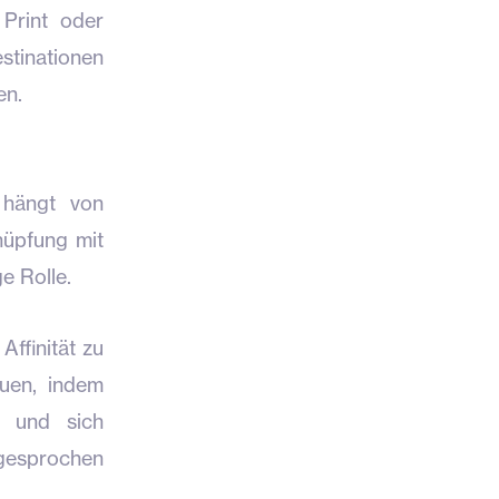
 Print oder
stinationen
en.
 hängt von
nüpfung mit
e Rolle.
Affinität zu
auen, indem
n und sich
ngesprochen