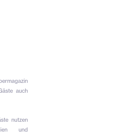
ebermagazin
 Gäste auch
ste nutzen
dien und