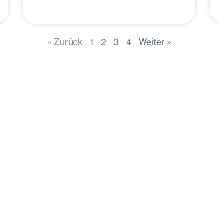
« Zurück
1
2
3
4
Weiter »
R Software
Über digiAIR
digiAIR
Blog
ebermagazine
Kundenstories
-Guides
Kontakt
verwaltung und POI's
makrohaus Agentur
ngpages
Team