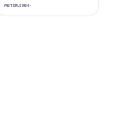
WEITERLESEN »
Features
Dashboard und Statistiken
Anzeigenvorschau und -
verwaltung
Selbstpfleger
Kommunikationsmodul