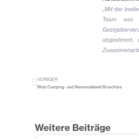
„Mit der bedi
Team von M
Gastgeberver
abgestimmt, 
Zusammenarbei
VORIGER
Zurück
Rhön Camping- und Reisemobilwelt Broschüre
Weitere Beiträge