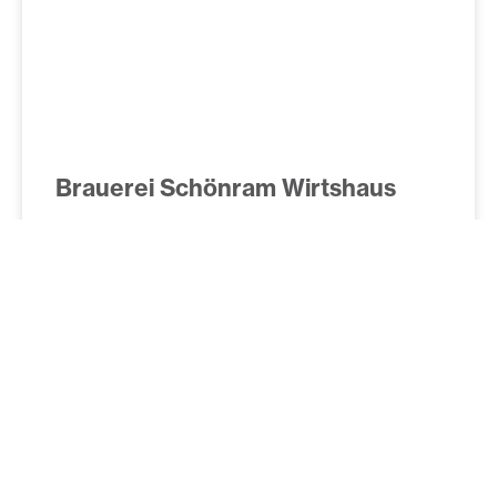
Brauerei Schönram Wirtshaus
Guide
Ein Projekt, um die Wirte der Region zu unterstützen
und gleichzeitig einen Anreiz für Gäste zu schaffen.
WEITERLESEN »