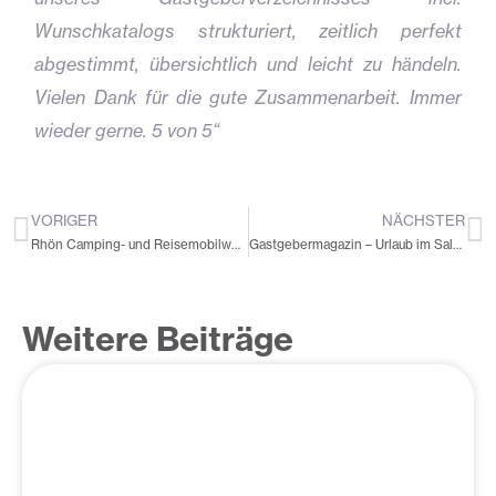
Wunschkatalogs strukturiert, zeitlich perfekt
abgestimmt, übersichtlich und leicht zu händeln.
Vielen Dank für die gute Zusammenarbeit. Immer
wieder gerne. 5 von 5“
VORIGER
NÄCHSTER
Zurück
N
Rhön Camping- und Reisemobilwelt Broschüre
Gastgebermagazin – Urlaub im Salzburger Land
Weitere Beiträge
Seite
Seite
Seite
Seite
Seite