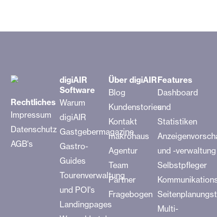
digiAIR
Über digiAIR
Features
Software
Blog
Dashboard
Rechtliches
Warum
Kundenstories
und
Impressum
digiAIR
Kontakt
Statistiken
Datenschutz
Gastgebermagazine
makrohaus
Anzeigenvorsch
AGB's
Gastro-
Agentur
und -verwaltung
Guides
Team
Selbstpfleger
Tourenverwaltung
Partner
Kommunikation
und POI's
Fragebogen
Seitenplanungst
Landingpages
Multi-