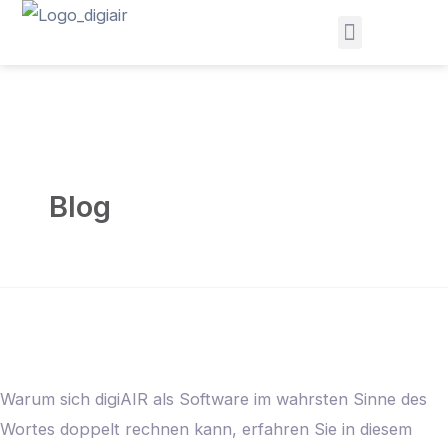
Zum
Inhalt
Angebot anfordern
Beratungstermin vereinbaren
springen
Blog
digiAIR
kann
Warum sich digiAIR als Software im wahrsten Sinne des
mehr!
Wortes doppelt rechnen kann, erfahren Sie in diesem