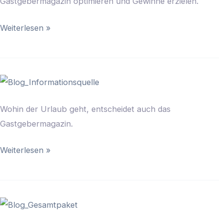
Gastgebermagazin optimieren und Gewinne erzielen.
Weiterlesen »
Der
Vorteil
Wohin der Urlaub geht, entscheidet auch das
des
Gastgebermagazin.
Gastgebermagazins
als
Weiterlesen »
Informationsquelle
Gesamtpaket
Gastgebermagazin