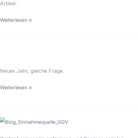
Artikel.
Weiterlesen »
Lohnt
sich
Neues Jahr, gleiche Frage.
ein
Gastgebermagazin
Weiterlesen »
2024
noch?
Einnahmequelle
Gastgebermagazin